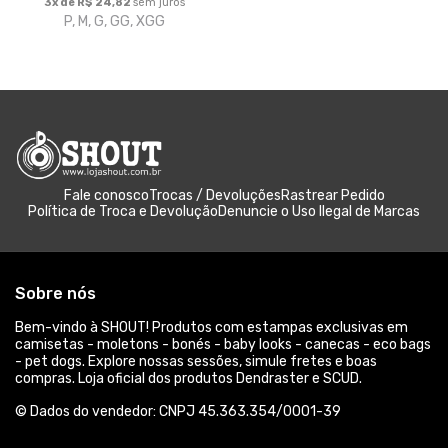
3x de R$ 24,82
sem juros
P, M, G, GG, XGG
Fale conosco
Trocas / Devoluções
Rastrear Pedido
Política de Troca e Devolução
Denuncie o Uso Ilegal de Marcas
Sobre nós
Bem-vindo à SHOUT! Produtos com estampas exclusivas em
camisetas - moletons - bonés - baby looks - canecas - eco bags
- pet dogs. Explore nossas sessões, simule fretes e boas
compras. Loja oficial dos produtos Dendraster e SCUD.
© Dados do vendedor: CNPJ 45.363.354/0001-39