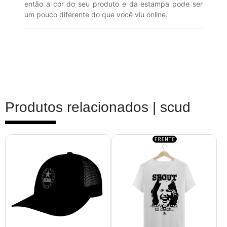
então a cor do seu produto e da estampa pode ser
um pouco diferente do que você viu online.
Produtos relacionados |
scud