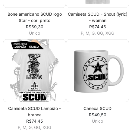
Bone americano SCUD logo
Camiseta SCUD - Shout (lyric)
Star - cor: preto
- woman
R$59,30
R$74,45
Único
P, M, G, GG, XGG
Camiseta SCUD Lampião -
Caneca SCUD
branca
R$49,50
R$74,45
Único
P, M, G, GG, XGG