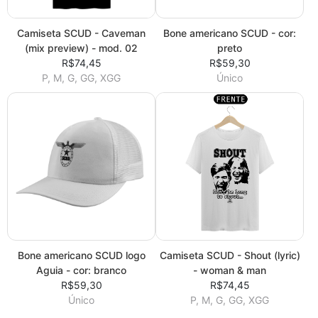
Camiseta SCUD - Caveman
Bone americano SCUD - cor:
(mix preview) - mod. 02
preto
R$74,45
R$59,30
P, M, G, GG, XGG
Único
Bone americano SCUD logo
Camiseta SCUD - Shout (lyric)
Aguia - cor: branco
- woman & man
R$59,30
R$74,45
Único
P, M, G, GG, XGG