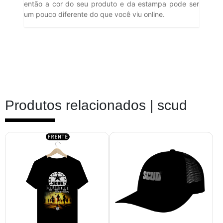
então a cor do seu produto e da estampa pode ser
um pouco diferente do que você viu online.
Produtos relacionados |
scud