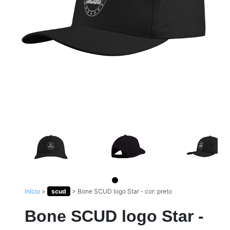
Início
>
scud
>
Bone SCUD logo Star - cor: preto
Bone SCUD logo Star -