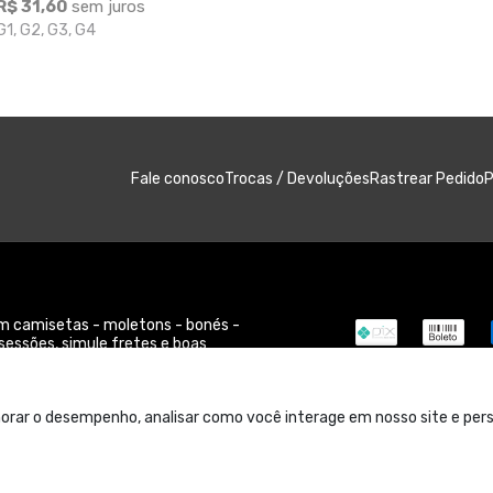
R$ 31,60
sem juros
G1, G2, G3, G4
Fale conosco
Trocas / Devoluções
P
Rastrear Pedido
 camisetas - moletons - bonés -
sessões, simule fretes e boas
orar o desempenho, analisar como você interage em nosso site e perso