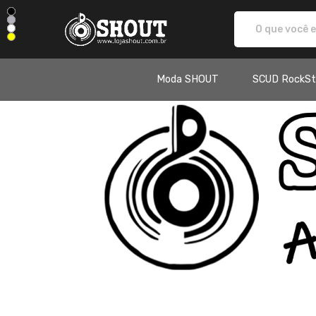
SHOUT - Camisetas e produtos 
Moda SHOUT
SCUD RockSt