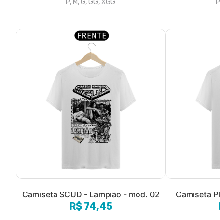
P, M, G, GG, XGG
P
Camiseta SCUD - Lampião - mod. 02
Camiseta P
R$ 74,45