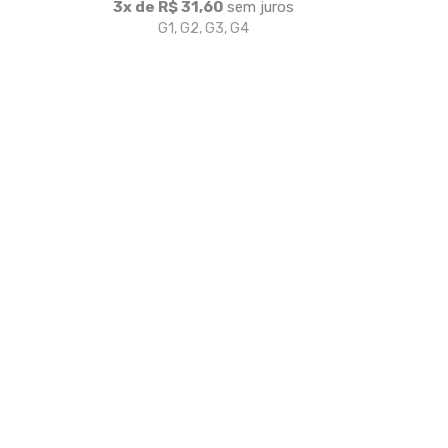
3x de R$ 31,60
sem juros
G1, G2, G3, G4