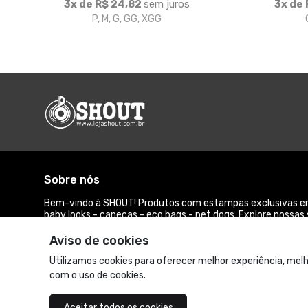
3x de R$ 24,82
sem juros
3x de 
P, M, G, GG, XGG
Sobre nós
Bem-vindo à SHOUT! Produtos com estampas exclusivas em
baby looks - canecas - eco bags - pet dogs. Explore nossas 
compras. Loja oficial dos produtos Dendraster e SCUD.
Aviso de cookies
© Dados do vendedor: CNPJ 45.363.354/0001-39
Utilizamos cookies para oferecer melhor experiência, melh
com o uso de cookies.
Acompanhe-nos:
Aceitar todos os cookies