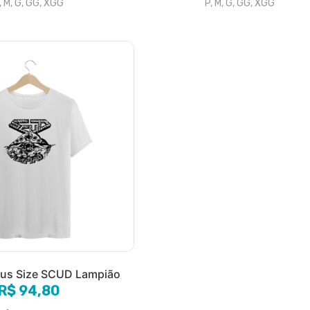
, M, G, GG, XGG
P, M, G, GG, XGG
lus Size SCUD Lampião
R$ 94,80