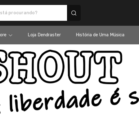
personalizados
ore
Loja Dendraster
História de Uma Música